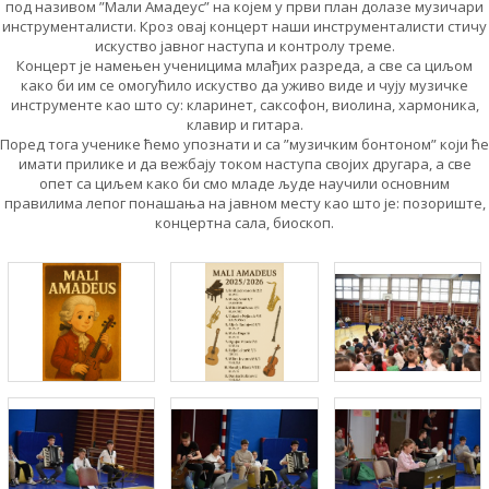
под називом ”Мали Амадеус” на којем у први план долазе музичари
инструменталисти. Кроз овај концерт наши инструменталисти стичу
искуство јавног наступа и контролу треме.
Концерт је намењен ученицима млађих разреда, а све са циљом
како би им се омогућило искуство да уживо виде и чују музичке
инструменте као што су: кларинет, саксофон, виолина, хармоника,
клавир и гитара.
Поред тога ученике ћемо упознати и са ”музичким бонтоном” који ће
имати прилике и да вежбају током наступа својих другара, а све
опет са циљем како би смо младе људе научили основним
правилима лепог понашања на јавном месту као што је: позориште,
концертна сала, биоскоп.