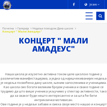
Језик
Почетна
Галерија
Недеља поводом Дана школе
Концерт " Мали Амадеус"
КОНЦЕРТ " МАЛИ
АМАДЕУС"
Наша школа је изузетно активна током целе школске године у
различитим манифестацијама, а једна од најишчекиванијих недеља
је недеља посвећена дану школе, њеним запосленима и ученицима.
Као школа смо богати великим бројем ученика и сваке године се
трудимо да што више ученика укључимо у спектар активности, тако
да за сваког буде нешто интересантно и за шта ће бити
интринзички мотивисан.
Ове године је у недељи забаве и смеха своје место нашао и концерт