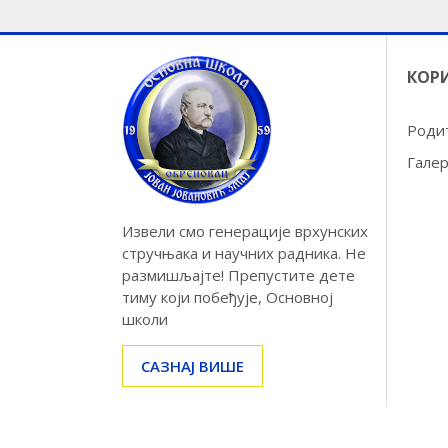
КОР
Роди
Галер
Извели смо генерације врхунских
стручњака и научних радника. Не
размишљајте! Препустите дете
тиму који побеђује, Основној
школи
САЗНАЈ ВИШЕ