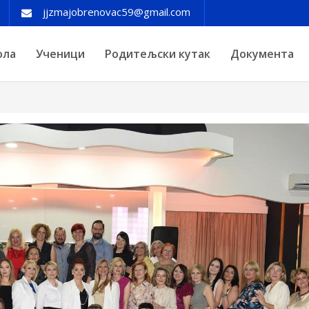
jjzmajobrenovac59@gmail.com
ола
Ученици
Родитељски кутак
Документа