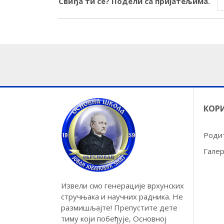
Свиђа ти се? Подели са пријатељима.
КОР
Роди
Галер
Извели смо генерације врхунских
стручњака и научних радника. Не
размишљајте! Препустите дете
тиму који побеђује, Основној