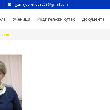
jjzmajobrenovac59@gmail.com
ола
Ученици
Родитељски кутак
Документа
школе