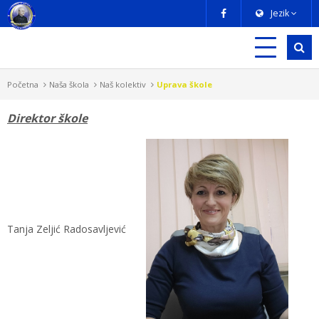
Jezik
Početna
Naša škola
Naš kolektiv
Uprava škole
Direktor škole
Tanja Zeljić Radosavljević