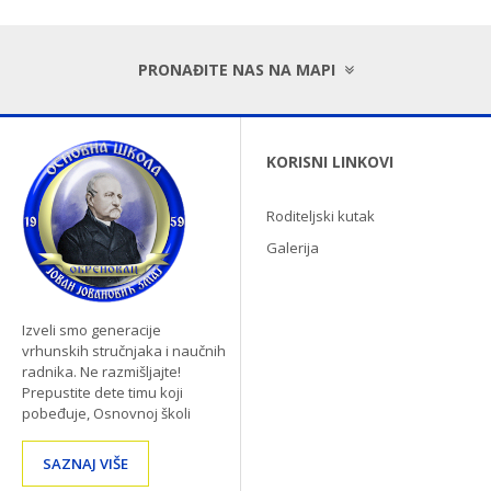
PRONAĐITE NAS NA MAPI
KORISNI LINKOVI
Roditeljski kutak
Galerija
Izveli smo generacije
vrhunskih stručnjaka i naučnih
radnika. Ne razmišljajte!
Prepustite dete timu koji
pobeđuje, Osnovnoj školi
SAZNAJ VIŠE