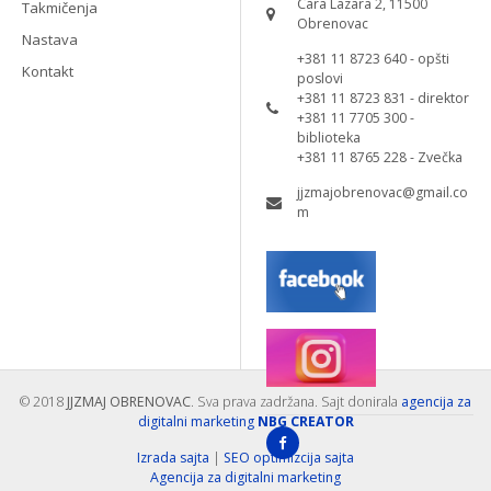
Cara Lazara 2, 11500
Takmičenja
Obrenovac
Nastava
+381 11 8723 640 - opšti
Kontakt
poslovi
+381 11 8723 831 - direktor
+381 11 7705 300 -
biblioteka
+381 11 8765 228 - Zvečka
jjzmajobrenovac@gmail.co
m
© 2018
JJZMAJ OBRENOVAC
. Sva prava zadržana. Sajt donirala
agencija za
digitalni marketing
NBG CREATOR
Izrada sajta
|
SEO optimizcija sajta
Agencija za digitalni marketing