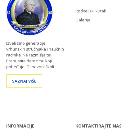
Roditeljski kutak
Galerija
Izveli smo generacije
vrhunskih stručnjaka i naučnih
radnika. Ne razmišljajte!
Prepustite dete timu koji
pobeđuje, Osnovnoj školi
SAZNAJ VIŠE
INFORMACIJE
KONTAKTIRAJTE NAS