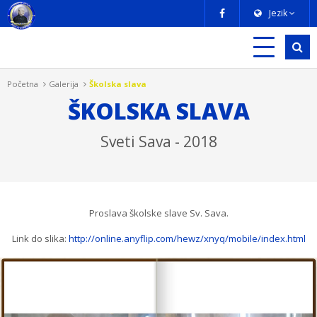
Jezik
Početna
Galerija
Školska slava
ŠKOLSKA SLAVA
Sveti Sava - 2018
Proslava školske slave Sv. Sava.
Link do slika:
http://online.anyflip.com/hewz/xnyq/mobile/index.html