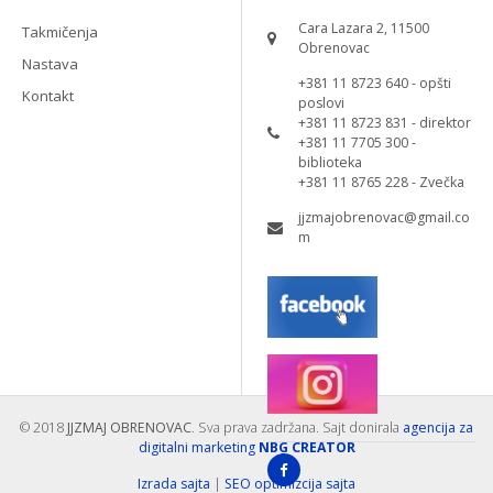
Cara Lazara 2, 11500
Takmičenja
Obrenovac
Nastava
+381 11 8723 640 - opšti
Kontakt
poslovi
+381 11 8723 831 - direktor
+381 11 7705 300 -
biblioteka
+381 11 8765 228 - Zvečka
jjzmajobrenovac@gmail.co
m
© 2018
JJZMAJ OBRENOVAC
. Sva prava zadržana. Sajt donirala
agencija za
digitalni marketing
NBG CREATOR
Izrada sajta
|
SEO optimizcija sajta