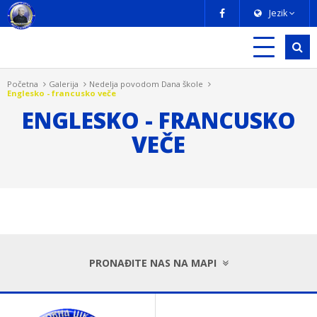
Jezik
Početna
Galerija
Nedelja povodom Dana škole
Englesko - francusko veče
ENGLESKO - FRANCUSKO
VEČE
PRONAĐITE NAS NA MAPI