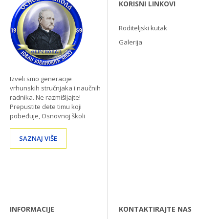
KORISNI LINKOVI
Roditeljski kutak
Galerija
Izveli smo generacije
vrhunskih stručnjaka i naučnih
radnika. Ne razmišljajte!
Prepustite dete timu koji
pobeđuje, Osnovnoj školi
SAZNAJ VIŠE
INFORMACIJE
KONTAKTIRAJTE NAS