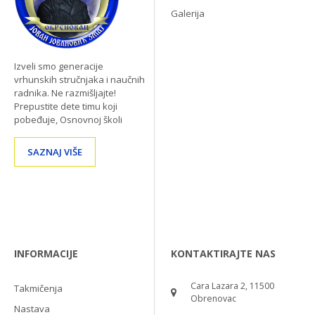
Galerija
Izveli smo generacije
vrhunskih stručnjaka i naučnih
radnika. Ne razmišljajte!
Prepustite dete timu koji
pobeđuje, Osnovnoj školi
SAZNAJ VIŠE
INFORMACIJE
KONTAKTIRAJTE NAS
Cara Lazara 2, 11500
Takmičenja
Obrenovac
Nastava