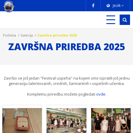
Jezik
Početna
Galerija
Završna priredba 2025
ZAVRŠNA PRIREDBA 2025
Završio se još jedan "Festival uspeha" na kojem smo ispratili još jednu
generaciju talentovanih, vrednih, šarmantnih i uspešnih učenika.
Kompletnu priredbu možete pogledati
ovde
.