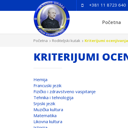
+381 11 8723 640
Početna
Početna
Roditeljski kutak
Kriterijumi ocenjivanja
KRITERIJUMI OCE
Hemija
Francuski jezik
Fizičko i zdravstveno vaspitanje
Tehnika i tehnologija
Srpski jezik
Muzička kultura
Matematika
Likovna kultura
Istorija