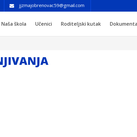
jjzmajobrenovac59@gmail.com
Naša škola
Učenici
Roditeljski kutak
Dokument
NJIVANJA