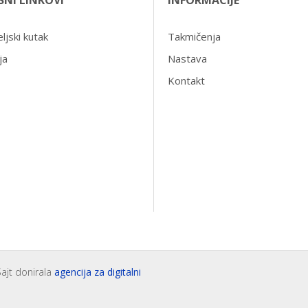
SNI LINKOVI
INFORMACIJE
ljski kutak
Takmičenja
ja
Nastava
Kontakt
Sajt donirala
agencija za digitalni